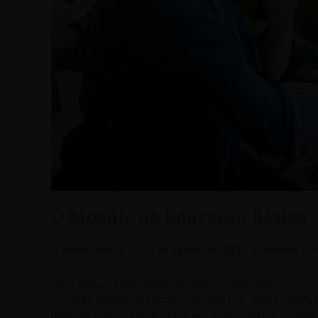
O Moodle na Educação Básica
wilson_moura
3 de agosto de 2021
Moodle Com
Sala Virtual https://www.youtube.com/watch?
v=YtVkZSnDeKo&list=PLFjaxOO3Tgh_Gx6a7khMVtjdT
meio de cursos conduzidos por especialistas a qual