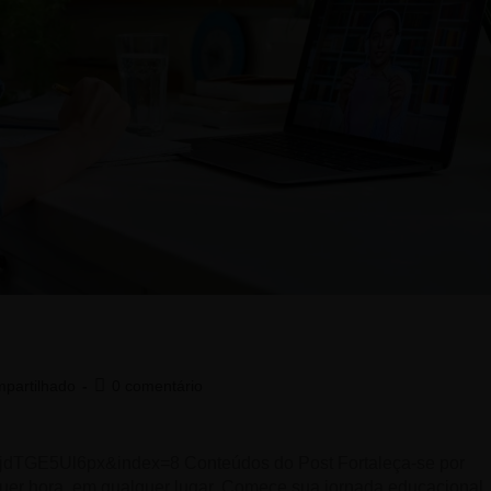
partilhado
0 comentário
GE5Ul6px&index=8 Conteúdos do Post Fortaleça-se por
quer hora, em qualquer lugar. Comece sua jornada educacional