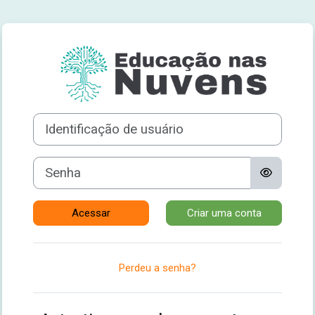
Ir para o conteúdo principal
Acesso a Educa
Avançar para criar nova conta
Identificação de usuário
Senha
Acessar
Criar uma conta
Perdeu a senha?